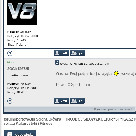
Pomógł:
26 razy
Dołączył: 15 Sie 2008
Posty: 13249
Skąd: Poland
666
Wysłany: Pią Lut 15, 2019 2:17 pm
SOGI:
592725
Gustaw Twoj podpis tez juz wyglas
, wrzucaj 
z piekła rodem
_________________
Pomógł:
70 razy
Power X Sport Team
Dołączył: 16 Lip 2008
Posty: 8178
Wyświetl posty z ostatnich:
forumsportowe.us Strona Główna
»
TROJBOJ SILOWY,KULTURYSTYKA,SZT
swiata Kulturystyki i Fitness