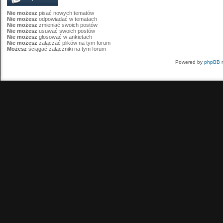
Nie możesz
pisać nowych tematów
Nie możesz
odpowiadać w tematach
Nie możesz
zmieniać swoich postów
Nie możesz
usuwać swoich postów
Nie możesz
głosować w ankietach
Nie możesz
załączać plików na tym forum
Możesz
ściągać załączniki na tym forum
Powered by
phpBB
m