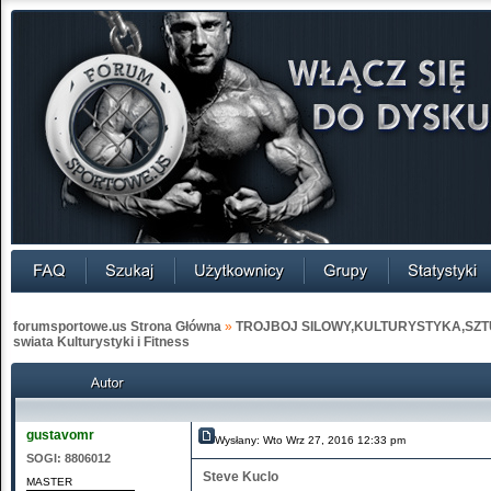
forumsportowe.us Strona Główna
»
TROJBOJ SILOWY,KULTURYSTYKA,SZT
swiata Kulturystyki i Fitness
gustavomr
Wysłany: Wto Wrz 27, 2016 12:33 pm
SOGI:
8806012
Steve Kuclo
MASTER