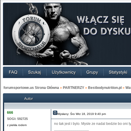
forumsportowe.us Strona Główna
»
PARTNERZY
»
Bestbodynutrition.pl
»
Wat
666
Wysłany: Śro Wrz 18, 2019 9:40 pm
SOGI:
592725
no tak jest i bylo. Mysle ze nadal bedzie bo oni ty
z piekła rodem
_________________