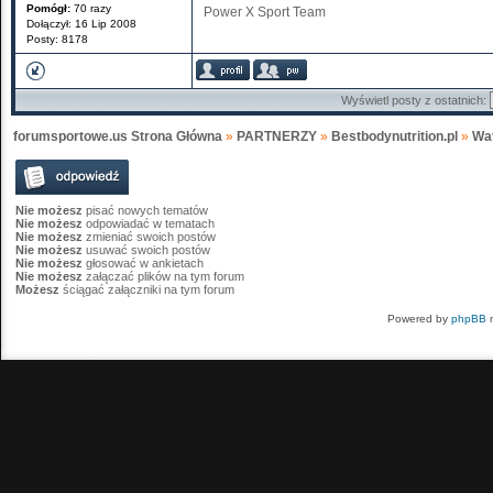
Pomógł:
70 razy
Power X Sport Team
Dołączył: 16 Lip 2008
Posty: 8178
Wyświetl posty z ostatnich:
forumsportowe.us Strona Główna
»
PARTNERZY
»
Bestbodynutrition.pl
»
Wat
Nie możesz
pisać nowych tematów
Nie możesz
odpowiadać w tematach
Nie możesz
zmieniać swoich postów
Nie możesz
usuwać swoich postów
Nie możesz
głosować w ankietach
Nie możesz
załączać plików na tym forum
Możesz
ściągać załączniki na tym forum
Powered by
phpBB
m