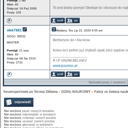
Pomógł:
1 raz
Wiek: 40
To jest dobry pomysl Stestuje to i dorzuce do n
Dołączył: 19 Paź 2008
Posty: 105
olek7881
Wysłany: Śro Lip 22, 2020 8:55 am
SOGI:
30032
Berberyne do r Ala kosa
MASTER
Koles leci pellon juz chyba5 opak zero sajdow z
Pomógł:
21 razy
Wiek: 40
_________________
Dołączył: 08 Sie 2010
R.I.P VADIM BELIAEV
Posty: 2731
www.poomoc.pl
Wyświetl posty z ostatnich:
forumsportowe.us Strona Główna
»
DZIAŁ NAUKOWY
»
Fakty ze świata nauk
Nie możesz
pisać nowych tematów
Nie możesz
odpowiadać w tematach
Nie możesz
zmieniać swoich postów
Nie możesz
usuwać swoich postów
Nie możesz
głosować w ankietach