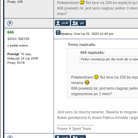
Posty: 105
Potwierdzam
Też lece na 200 bo wyzej to ju
666 powiedz mi, jest sens ciagnac pellon 3 mie
mies?
666
Wysłany: Czw Lip 02, 2020 12:40 pm
SOGI:
592725
Tonny napisał/a:
z piekła rodem
666 napisał/a:
Pomógł:
70 razy
Dołączył: 16 Lip 2008
Pellon rewelacja jak dla mnie ale w 
Posty: 8178
Potwierdzam
Też lece na 200 bo wyz
mowisz
666 powiedz mi, jest sens ciagnac pell
organizmowi po 2 mies?
Jest sens 3x miechy pewnie. Stawów to mogole ni
Bubel genetyczny to słowa Patrica Arnolda i jego
_________________
Power X Sport Team