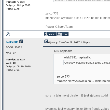
Pomógł:
70 razy
Dołączył: 16 Lip 2008
Posty: 8178
ze co ???
mozesz sie wyslowic o co Ci idzie bo nie kumam 
_________________
Power X Sport Team
olek7881
Wysłany: Czw Cze 29, 2017 1:40 pm
SOGI:
30032
666 napisał/a:
MASTER
olek7881 napisał/a:
Pomógł:
21 razy
Co jest w ostatnie frenda 10mg zalezal
Wiek: 40
Dołączył: 08 Sie 2010
Posty: 2731
ze co ???
mozesz sie wyslowic o co Ci idzie bo ni
sory na telu mojej pisalem t9 jest zjebane xddd
pytam co jest w ostarynie ze 10mg frenda zalalo