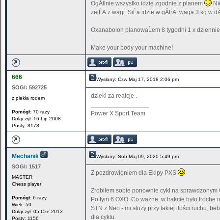
OgĂłlnie wszystko idzie zgodnie z planem
Nie
zejĹÄ z wagi. SiĹa idzie w gĂłrÄ, waga 3 kg w dĂ
Oxanabolon planowaĹem 8 tygodni 1 x dziennie 
_________________
Make your body your machine!
666
Wysłany: Czw Maj 17, 2018 2:06 pm
SOGI:
592725
dzieki za realcje .
z piekła rodem
_________________
Pomógł:
70 razy
Power X Sport Team
Dołączył: 16 Lip 2008
Posty: 8178
Mechanik
Wysłany: Sob Maj 09, 2020 5:49 pm
SOGI:
1517
Z pozdrowieniem dla Ekipy PXS
MASTER
Chess player
Zrobiłem sobie ponownie cykl na sprawdzonym Oxa
Pomógł:
6 razy
Po tym 6 OXO. Co ważne, w trakcie było troche 
Wiek: 50
STN z Neo - mi służy przy takiej ilości ruchu, b
Dołączył: 05 Cze 2013
dla cyklu.
Posty: 1156