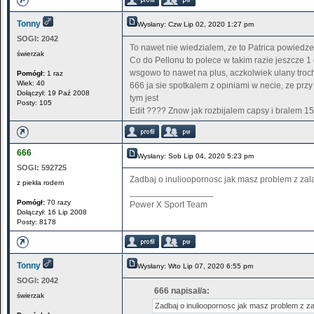
Tonny
Wysłany: Czw Lip 02, 2020 1:27 pm
SOGI:
2042
To nawet nie wiedzialem, ze to Patrica powiedze
świerzak
Co do Pellonu to polece w takim razie jeszcze 1 
wsgowo to nawet na plus, aczkolwiek ulany tro
Pomógł:
1 raz
Wiek: 40
666 ja sie spotkalem z opiniami w necie, ze prz
Dołączył: 19 Paź 2008
tym jest
Posty: 105
Edit ???? Znow jak rozbijalem capsy i bralem 1
666
Wysłany: Sob Lip 04, 2020 5:23 pm
SOGI:
592725
Zadbaj o inulioopornosc jak masz problem z zal
z piekła rodem
_________________
Pomógł:
70 razy
Power X Sport Team
Dołączył: 16 Lip 2008
Posty: 8178
Tonny
Wysłany: Wto Lip 07, 2020 6:55 pm
SOGI:
2042
666 napisał/a:
świerzak
Zadbaj o inulioopornosc jak masz problem z za