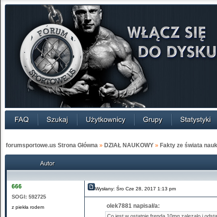
forumsportowe.us Strona Główna
»
DZIAŁ NAUKOWY
»
Fakty ze świata nauk
666
Wysłany: Śro Cze 28, 2017 1:13 pm
SOGI:
592725
olek7881 napisał/a:
z piekła rodem
Co jest w ostatnie frenda 10mg zalezalo i odsta