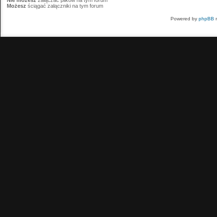
Nie możesz
załączać plików na tym forum
Możesz
ściągać załączniki na tym forum
Powered by
phpBB
m