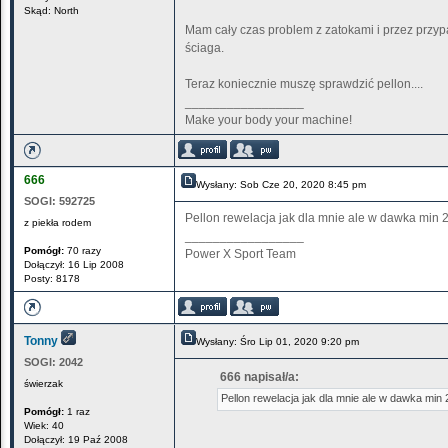
Skąd: North
Mam cały czas problem z zatokami i przez przypa
ściaga.
Teraz koniecznie muszę sprawdzić pellon....
_________________
Make your body your machine!
666
Wysłany: Sob Cze 20, 2020 8:45 pm
SOGI:
592725
Pellon rewelacja jak dla mnie ale w dawka mi
z piekła rodem
_________________
Pomógł:
70 razy
Power X Sport Team
Dołączył: 16 Lip 2008
Posty: 8178
Tonny
Wysłany: Śro Lip 01, 2020 9:20 pm
SOGI:
2042
666 napisał/a:
świerzak
Pellon rewelacja jak dla mnie ale w dawka mi
Pomógł:
1 raz
Wiek: 40
Dołączył: 19 Paź 2008