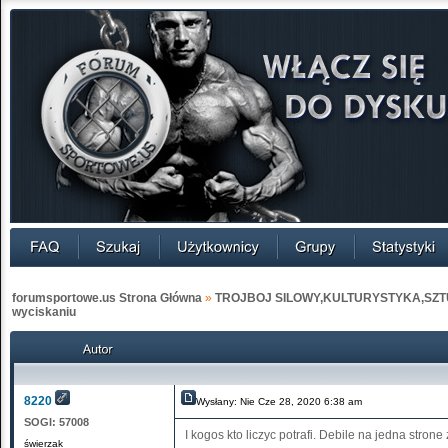
forumsportowe.us Strona Główna
»
TROJBOJ SILOWY,KULTURYSTYKA,SZT
wyciskaniu
8220
Wysłany: Nie Cze 28, 2020 6:38 am
SOGI:
57008
I kogos kto liczyc potrafi. Debile na jedna stron
świerzak