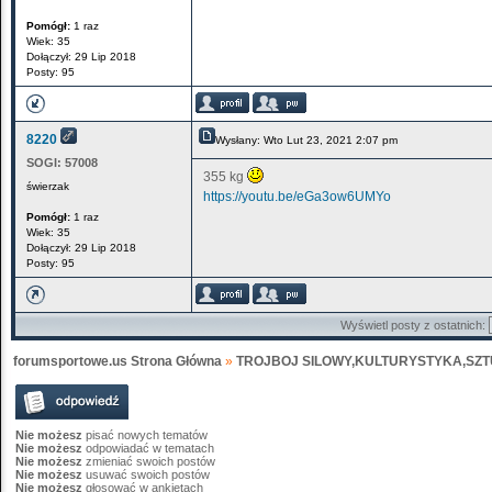
Pomógł:
1 raz
Wiek: 35
Dołączył: 29 Lip 2018
Posty: 95
8220
Wysłany: Wto Lut 23, 2021 2:07 pm
SOGI:
57008
355 kg
świerzak
https://youtu.be/eGa3ow6UMYo
Pomógł:
1 raz
Wiek: 35
Dołączył: 29 Lip 2018
Posty: 95
Wyświetl posty z ostatnich:
forumsportowe.us Strona Główna
»
TROJBOJ SILOWY,KULTURYSTYKA,SZT
Nie możesz
pisać nowych tematów
Nie możesz
odpowiadać w tematach
Nie możesz
zmieniać swoich postów
Nie możesz
usuwać swoich postów
Nie możesz
głosować w ankietach