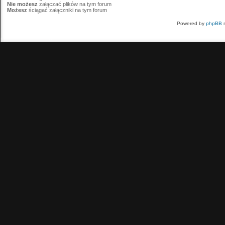
Nie możesz
załączać plików na tym forum
Możesz
ściągać załączniki na tym forum
Powered by
phpBB
m