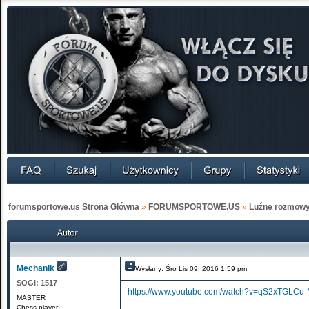
forumsportowe.us Strona Główna
»
FORUMSPORTOWE.US
»
Luźne rozmow
Mechanik
Wysłany: Śro Lis 09, 2016 1:59 pm
SOGI:
1517
https://www.youtube.com/watch?v=qS2xTGLCu
MASTER
Chess player