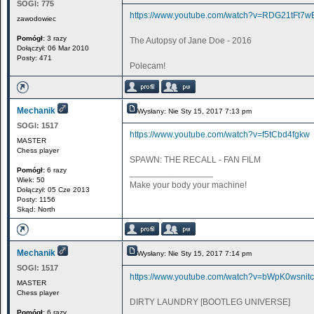
SOGI:
775
https://www.youtube.com/watch?v=RDG21tFt7w
zawodowiec
Pomógł:
3 razy
The Autopsy of Jane Doe - 2016
Dołączył: 06 Mar 2010
Posty: 471
Polecam!
Mechanik
Wysłany: Nie Sty 15, 2017 7:13 pm
SOGI:
1517
https://www.youtube.com/watch?v=f5tCbd4fgkw
MASTER
Chess player
SPAWN: THE RECALL - FAN FILM
Pomógł:
6 razy
_________________
Wiek: 50
Make your body your machine!
Dołączył: 05 Cze 2013
Posty: 1156
Skąd: North
Mechanik
Wysłany: Nie Sty 15, 2017 7:14 pm
SOGI:
1517
https://www.youtube.com/watch?v=bWpK0wsnitc
MASTER
Chess player
DIRTY LAUNDRY [BOOTLEG UNIVERSE]
Pomógł:
6 razy