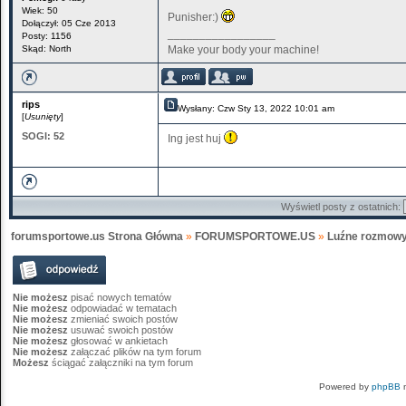
Wiek: 50
Punisher:)
Dołączył: 05 Cze 2013
_________________
Posty: 1156
Skąd: North
Make your body your machine!
rips
Wysłany: Czw Sty 13, 2022 10:01 am
[
Usunięty
]
SOGI:
52
Ing jest huj
Wyświetl posty z ostatnich:
forumsportowe.us Strona Główna
»
FORUMSPORTOWE.US
»
Luźne rozmow
Nie możesz
pisać nowych tematów
Nie możesz
odpowiadać w tematach
Nie możesz
zmieniać swoich postów
Nie możesz
usuwać swoich postów
Nie możesz
głosować w ankietach
Nie możesz
załączać plików na tym forum
Możesz
ściągać załączniki na tym forum
Powered by
phpBB
m