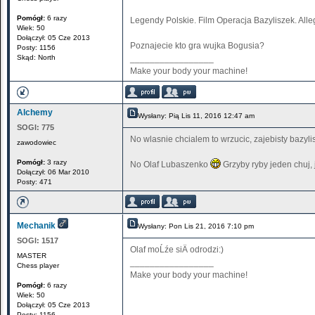
Pomógł:
6 razy
Legendy Polskie. Film Operacja Bazyliszek. Alle
Wiek: 50
Dołączył: 05 Cze 2013
Poznajecie kto gra wujka Bogusia?
Posty: 1156
Skąd: North
_________________
Make your body your machine!
Alchemy
Wysłany: Pią Lis 11, 2016 12:47 am
SOGI:
775
No wlasnie chcialem to wrzucic, zajebisty bazyli
zawodowiec
Pomógł:
3 razy
No Olaf Lubaszenko
Grzyby ryby jeden chuj,
Dołączył: 06 Mar 2010
Posty: 471
Mechanik
Wysłany: Pon Lis 21, 2016 7:10 pm
SOGI:
1517
Olaf moĹźe siÄ odrodzi:)
MASTER
_________________
Chess player
Make your body your machine!
Pomógł:
6 razy
Wiek: 50
Dołączył: 05 Cze 2013
Posty: 1156