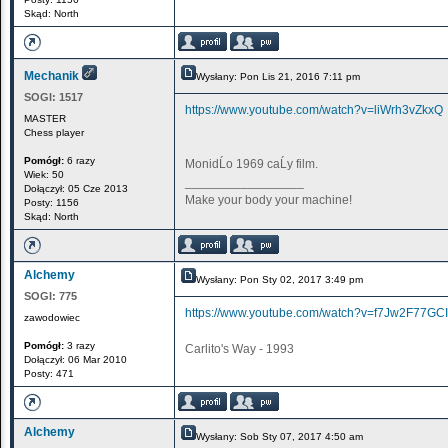
Skąd: North
Mechanik
Wysłany: Pon Lis 21, 2016 7:11 pm
SOGI:
1517
https://www.youtube.com/watch?v=liWrh3vZkxQ
MASTER
Chess player
Pomógł:
6 razy
MonidĹo 1969 caĹy film.
Wiek: 50
_________________
Dołączył: 05 Cze 2013
Make your body your machine!
Posty: 1156
Skąd: North
Alchemy
Wysłany: Pon Sty 02, 2017 3:49 pm
SOGI:
775
https://www.youtube.com/watch?v=f7Jw2F77GCI
zawodowiec
Pomógł:
3 razy
Carlito's Way - 1993
Dołączył: 06 Mar 2010
Posty: 471
Alchemy
Wysłany: Sob Sty 07, 2017 4:50 am