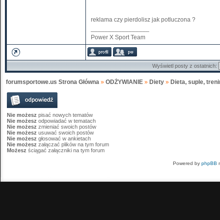
reklama czy pierdolisz jak potluczona ?
_________________
Power X Sport Team
Wyświetl posty z ostatnich:
forumsportowe.us Strona Główna
»
ODŻYWIANIE
»
Diety
»
Dieta, suple, treni
Nie możesz
pisać nowych tematów
Nie możesz
odpowiadać w tematach
Nie możesz
zmieniać swoich postów
Nie możesz
usuwać swoich postów
Nie możesz
głosować w ankietach
Nie możesz
załączać plików na tym forum
Możesz
ściągać załączniki na tym forum
Powered by
phpBB
m