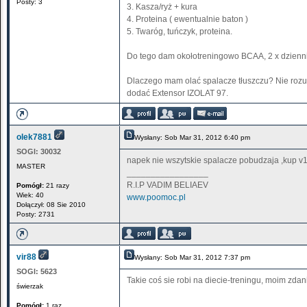
Posty: 3
3. Kasza/ryż + kura
4. Proteina ( ewentualnie baton )
5. Twaróg, tuńczyk, proteina.
Do tego dam okołotreningowo BCAA, 2 x dzienn
Dlaczego mam olać spalacze tłuszczu? Nie roz
dodać Extensor IZOLAT 97.
olek7881
Wysłany: Sob Mar 31, 2012 6:40 pm
SOGI:
30032
napek nie wszytskie spalacze pobudzaja ,kup v
MASTER
_________________
R.I.P VADIM BELIAEV
Pomógł:
21 razy
Wiek: 40
www.poomoc.pl
Dołączył: 08 Sie 2010
Posty: 2731
vir88
Wysłany: Sob Mar 31, 2012 7:37 pm
SOGI:
5623
Takie coś sie robi na diecie-treningu, moim zdan
świerzak
Pomógł:
1 raz