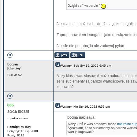
Dzięki za " wsparcie "
Jak dla mnie możesz brać też magiczne pigułki 
Zaproponowałem leangains jako rozwiązanie teg
Jak się nie podoba, to nie zadawaj pytań.
bogna
Wysłany: Sob Sty 15, 2022 6:45 pm
[
Usunięty
]
SOGI:
52
A czy ktoś z was stosował może naturalne suplem
że te suplementy są bardzo wartościowe, że zawi
kupować?
666
Wysłany: Nie Sty 16, 2022 6:57 pm
SOGI:
592725
bogna napisał/a:
z piekła rodem
A czy ktoś z was stosował może
naturalne su
Pomógł:
70 razy
Słyszałam, że te suplementy są bardzo wartośc
Dołączył: 16 Lip 2008
wart je kupować?
Posty: 8178