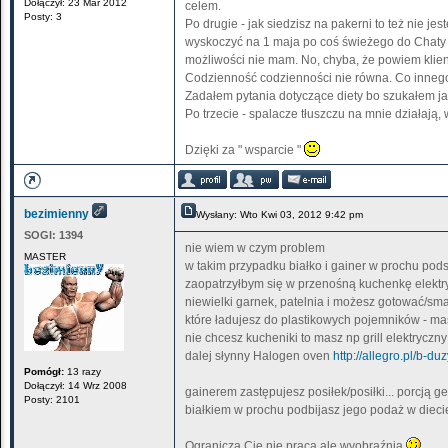
Dołączył: 23 Mar 2012
celem.
Posty: 3
Po drugie - jak siedzisz na pakerni to też nie j
wyskoczyć na 1 maja po coś świeżego do Chaty Pol
możliwości nie mam. No, chyba, że powiem klient
Codzienność codzienności nie równa. Co innego
Zadałem pytania dotyczące diety bo szukałem ja
Po trzecie - spalacze tłuszczu na mnie działają
Dzięki za " wsparcie "
bezimienny
Wysłany: Wto Kwi 03, 2012 9:42 pm
SOGI:
1394
nie wiem w czym problem
MASTER
w takim przypadku białko i gainer w prochu pod
zaopatrzyłbym się w przenośną kuchenkę elektry
niewielki garnek, patelnia i możesz gotować/sma
które ładujesz do plastikowych pojemników - ma
nie chcesz kucheniki to masz np grill elektryczn
dalej słynny Halogen oven
http://allegro.pl/b-d
Pomógł:
13 razy
Dołączył: 14 Wrz 2008
gainerem zastępujesz posiłek/posiłki... porcją g
Posty: 2101
białkiem w prochu podbijasz jego podaż w dieci
Ogranicza Cie nie praca ale wyobraźnia