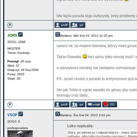
btw fajna porada tego kulturysty, żeby problem
JOR5
Wysłany: Wto Kwi 03, 2012 11:25 pm
SOGI:
1698
uwierz mi, ze miałem klientów, którzy mieli gorze
MASTER
Trener Osobisty
Takze Pawełku
bez spiny tylko wiecej myśl i w
Pomógł:
35 razy
Wiek: 37
a odzywkami niestety nie zastapisz normalnego
Dołączył: 26 Kwi 2009
Posty: 2625
Skąd: JG
PS.: jezeli chodzi o porade to kretynizmem jest w
Ale jak Tobie w ogole wpadło do głowy aby sza
treningu oraz diety...
VSOP
Wysłany: Śro Kwi 04, 2012 3:02 pm
SOGI:
0
Loko napisał/a:
profesjonalista
Stary, po pierwsze i najważniejsze - masz dzie
lodówka, albo tylko kuchenka gazowa ). Niestet