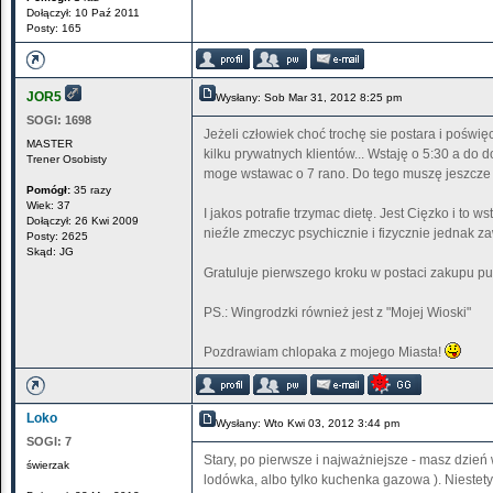
Dołączył: 10 Paź 2011
Posty: 165
JOR5
Wysłany: Sob Mar 31, 2012 8:25 pm
SOGI:
1698
Jeżeli człowiek choć trochę sie postara i poświęc
MASTER
kilku prywatnych klientów... Wstaję o 5:30 a do
Trener Osobisty
moge wstawac o 7 rano. Do tego muszę jeszcze r
Pomógł:
35 razy
Wiek: 37
I jakos potrafie trzymac dietę. Jest Cięzko i t
Dołączył: 26 Kwi 2009
nieźle zmeczyc psychicznie i fizycznie jednak z
Posty: 2625
Skąd: JG
Gratuluje pierwszego kroku w postaci zakupu p
PS.: Wingrodzki również jest z "Mojej Wioski"
Pozdrawiam chlopaka z mojego Miasta!
Loko
Wysłany: Wto Kwi 03, 2012 3:44 pm
SOGI:
7
Stary, po pierwsze i najważniejsze - masz dzień
świerzak
lodówka, albo tylko kuchenka gazowa ). Niestety,