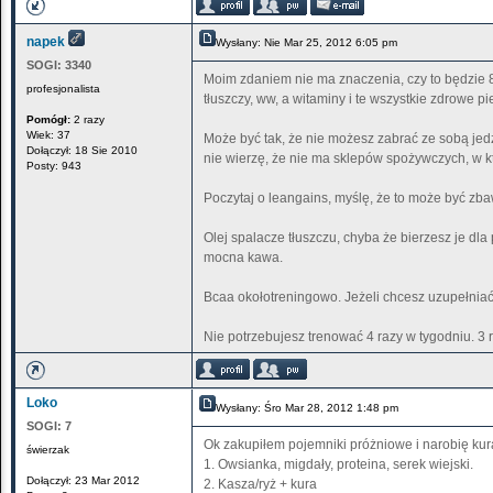
napek
Wysłany: Nie Mar 25, 2012 6:05 pm
SOGI:
3340
Moim zdaniem nie ma znaczenia, czy to będzie 8 
profesjonalista
tłuszczy, ww, a witaminy i te wszystkie zdrowe pi
Pomógł:
2 razy
Wiek: 37
Może być tak, że nie możesz zabrać ze sobą jedz
Dołączył: 18 Sie 2010
nie wierzę, że nie ma sklepów spożywczych, w k
Posty: 943
Poczytaj o leangains, myślę, że to może być zba
Olej spalacze tłuszczu, chyba że bierzesz je dl
mocna kawa.
Bcaa okołotreningowo. Jeżeli chcesz uzupełniać b
Nie potrzebujesz trenować 4 razy w tygodniu. 3 
Loko
Wysłany: Śro Mar 28, 2012 1:48 pm
SOGI:
7
Ok zakupiłem pojemniki próżniowe i narobię kurak
świerzak
1. Owsianka, migdały, proteina, serek wiejski.
Dołączył: 23 Mar 2012
2. Kasza/ryż + kura