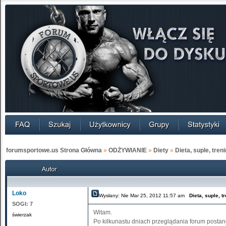
forumsportowe.us Strona Główna
»
ODŻYWIANIE
»
Diety
»
Dieta, suple, treni
Loko
Wysłany: Nie Mar 25, 2012 11:57 am
Dieta, suple, tr
SOGI:
7
Witam.
świerzak
Po kilkunastu dniach przeglądania forum posta