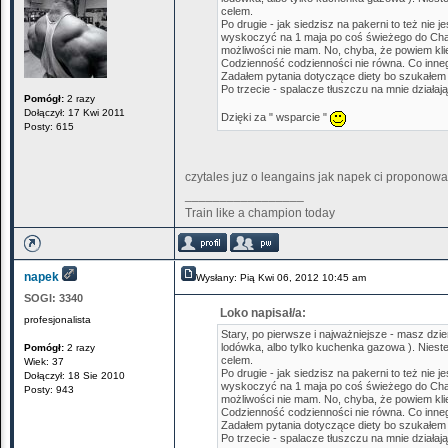
celem.
Po drugie - jak siedzisz na pakerni to też nie
wyskoczyć na 1 maja po coś świeżego do Chaty 
możliwości nie mam. No, chyba, że powiem klie
Codzienność codzienności nie równa. Co inneg
Zadałem pytania dotyczące diety bo szukałem j
Po trzecie - spalacze tłuszczu na mnie działa
Pomógł:
2 razy
Dołączył: 17 Kwi 2011
Dzięki za " wsparcie "
Posty: 615
czytales juz o leangains jak napek ci proponowa
_________________
Train like a champion today
napek
Wysłany: Pią Kwi 06, 2012 10:45 am
SOGI:
3340
Loko napisał/a:
profesjonalista
Stary, po pierwsze i najważniejsze - masz dzie
lodówka, albo tylko kuchenka gazowa ). Niestet
Pomógł:
2 razy
celem.
Wiek: 37
Po drugie - jak siedzisz na pakerni to też nie
Dołączył: 18 Sie 2010
wyskoczyć na 1 maja po coś świeżego do Chaty 
Posty: 943
możliwości nie mam. No, chyba, że powiem klie
Codzienność codzienności nie równa. Co inneg
Zadałem pytania dotyczące diety bo szukałem j
Po trzecie - spalacze tłuszczu na mnie działa