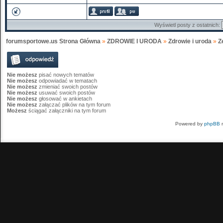
Wyświetl posty z ostatnich:
forumsportowe.us Strona Główna
»
ZDROWIE I URODA
»
Zdrowie i uroda
»
Z
Nie możesz
pisać nowych tematów
Nie możesz
odpowiadać w tematach
Nie możesz
zmieniać swoich postów
Nie możesz
usuwać swoich postów
Nie możesz
głosować w ankietach
Nie możesz
załączać plików na tym forum
Możesz
ściągać załączniki na tym forum
Powered by
phpBB
m