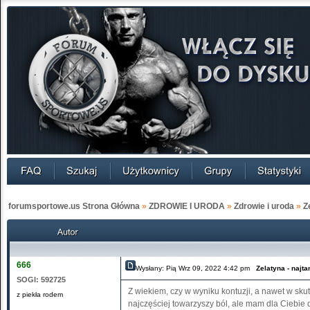
forumsportowe.us Strona Główna
»
ZDROWIE I URODA
»
Zdrowie i uroda
»
Z
666
Wysłany: Pią Wrz 09, 2022 4:42 pm
Zelatyna - najt
SOGI:
592725
Z wiekiem, czy w wyniku kontuzji, a nawet w s
z piekła rodem
najczęściej towarzyszy ból, ale mam dla Ciebie