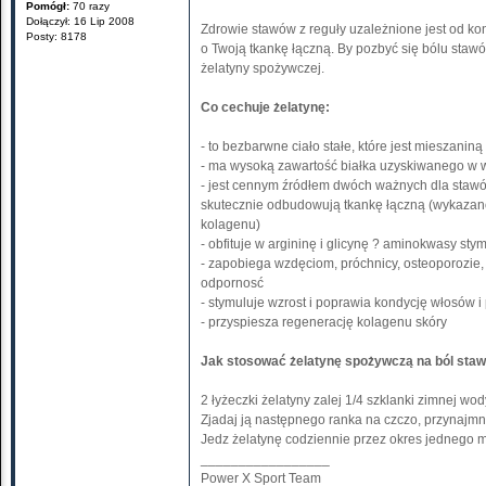
Pomógł:
70 razy
Dołączył: 16 Lip 2008
Zdrowie stawów z reguły uzależnione jest od kon
Posty: 8178
o Twoją tkankę łączną. By pozbyć się bólu staw
żelatyny spożywczej.
Co cechuje żelatynę:
- to bezbarwne ciało stałe, które jest mieszaniną
- ma wysoką zawartość białka uzyskiwanego w 
- jest cennym źródłem dwóch ważnych dla stawó
skutecznie odbudowują tkankę łączną (wykazano,
kolagenu)
- obfituje w argininę i glicynę ? aminokwasy st
- zapobiega wzdęciom, próchnicy, osteoporozie
odpornosć
- stymuluje wzrost i poprawia kondycję włosów i
- przyspiesza regenerację kolagenu skóry
Jak stosować żelatynę spożywczą na ból sta
2 łyżeczki żelatyny zalej 1/4 szklanki zimnej w
Zjadaj ją następnego ranka na czczo, przynajmni
Jedz żelatynę codziennie przez okres jednego m
_________________
Power X Sport Team