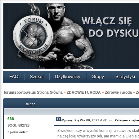
forumsportowe.us Strona Główna
»
ZDROWIE I URODA
»
Zdrowie i uroda
»
Z
666
Wysłany: Pią Wrz 09, 2022 4:42 pm
Zelatyna - najt
SOGI:
592725
Z wiekiem, czy w wyniku kontuzji, a nawet w s
z piekła rodem
najczęściej towarzyszy ból, ale mam dla Ciebie