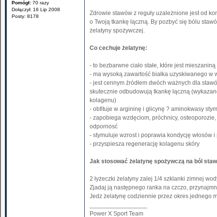
Pomógł:
70 razy
Dołączył: 16 Lip 2008
Zdrowie stawów z reguły uzależnione jest od kon
Posty: 8178
o Twoją tkankę łączną. By pozbyć się bólu staw
żelatyny spożywczej.
Co cechuje żelatynę:
- to bezbarwne ciało stałe, które jest mieszaniną
- ma wysoką zawartość białka uzyskiwanego w 
- jest cennym źródłem dwóch ważnych dla stawó
skutecznie odbudowują tkankę łączną (wykazano,
kolagenu)
- obfituje w argininę i glicynę ? aminokwasy st
- zapobiega wzdęciom, próchnicy, osteoporozie
odpornosć
- stymuluje wzrost i poprawia kondycję włosów i
- przyspiesza regenerację kolagenu skóry
Jak stosować żelatynę spożywczą na ból sta
2 łyżeczki żelatyny zalej 1/4 szklanki zimnej w
Zjadaj ją następnego ranka na czczo, przynajmni
Jedz żelatynę codziennie przez okres jednego m
_________________
Power X Sport Team