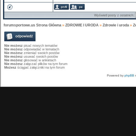
Wyświetl posty z ostatnich:
forumsportowe.us Strona Główna
»
ZDROWIE I URODA
»
Zdrowie i uroda
»
Z
Nie możesz
pisać nowych tematów
Nie możesz
odpowiadać w tematach
Nie możesz
zmieniać swoich postów
Nie możesz
usuwać swoich postów
Nie możesz
głosować w ankietach
Nie możesz
załączać plików na tym forum
Możesz
ściągać załączniki na tym forum
Powered by
phpBB
m